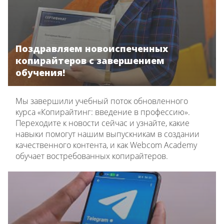
Поздравляем новоиспеченных
копирайтеров с завершением
обучения!
Мы завершили учебный поток обновленного
курса «Копирайтинг: введение в профессию».
Переходите к новости сейчас и узнайте, какие
навыки помогут нашим выпускникам в создании
качественного контента, и как Webcom Academy
обучает востребованных копирайтеров.