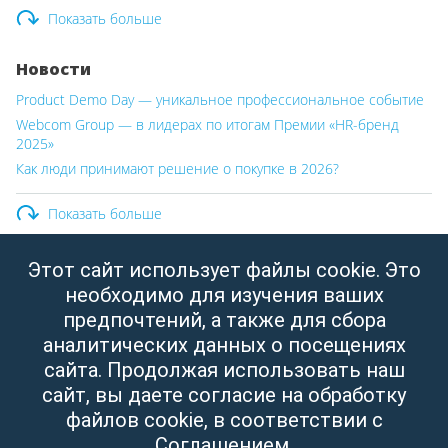
Показать больше
Новости
Product Demo Day — уникальное профессиональное событие
Webcom Group — в лидерах по итогам Премии «HR-бренд
2025»
Как люди принимают решение о покупке в 2026?
Показать больше
Этот сайт использует файлы cookie. Это
ООО «Вебком Групп»
необходимо для изучения ваших
Юридический адрес:
Республика Беларусь, г. Минск,
предпочтений, а также для сбора
ул. Свердлова, д.11, пом. 332
аналитических данных о посещениях
УНП: 190437288
сайта. Продолжая использовать наш
Зарегистрировано Мингорисполкомом от 14.04.2003
сайт, вы даете согласие на обработку
файлов cookie, в соответствии с
Соглашением
.