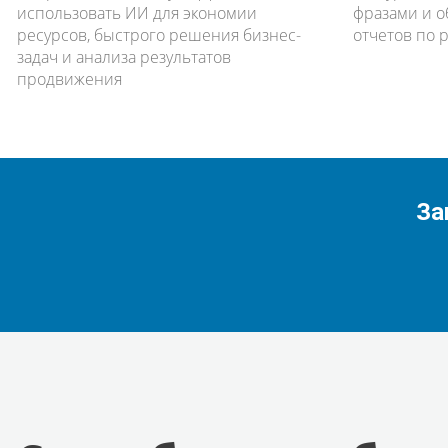
использовать ИИ для экономии
фразами и о
ресурсов, быстрого решения бизнес-
отчетов по 
задач и анализа результатов
продвижения
За