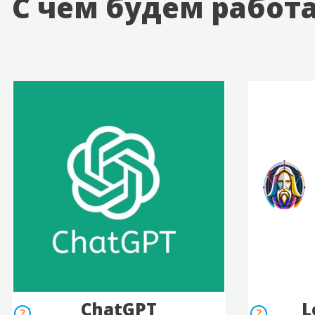
С чем будем работ
ChatGPT
L