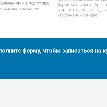
бъявлениями, в подготовке
формировать для нейросет
рекламным кампаниям
сократить время на создани
изображений и видео
полните форму, чтобы записаться на к