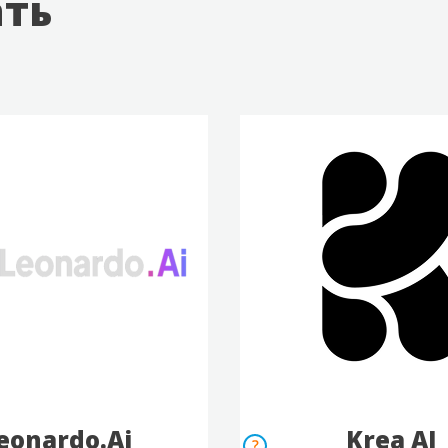
ать
eonardo.Ai
Krea AI