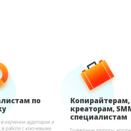
листам по
Копирайтерам,
ку
креаторам, SM
специалистам
в изучении аудитории и
, в работе с ключевыми
Грамотные запросы, котор