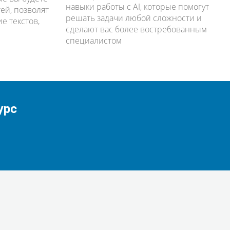
навыки работы с AI, которые помогут
ей, позволят
решать задачи любой сложности и
е текстов,
сделают вас более востребованным
специалистом
урс