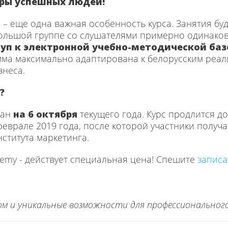
ры успешных людей!
я
– еще одна важная особенность курса. Занятия бу
большой группе со слушателями примерно одинаков
уп к электронной учебно-методической баз
ма максимально адаптирована к белорусским реал
знеса.
?
ван
на 6 октября
текущего года. Курс продлится д
еврале 2019 года, после которой участники получ
ститута маркетинга.
my - действует специальная цена! Спешите
записа
м и уникальные возможности для профессионального