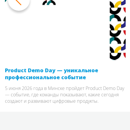
Product Demo Day — уникальное
профессиональное событие
5 июня 2026 года в Минске пройдет Product Demo Day
— событие, где команды показывают, какие сегодня
создают и развивают цифровые продукты.