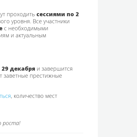
дут проходить
сессиями по 2
ого уровня. Все участники
е
с необходимыми
иям и актуальным
о
29 декабря
и завершится
ат заветные престижные
ться
, количество мест
 роста!