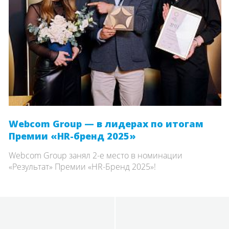
Webcom Group — в лидерах по итогам
Премии «HR-бренд 2025»
Webcom Group занял 2-е место в номинации
«Результат» Премии «HR-Бренд 2025»!