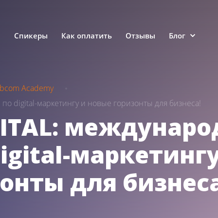
е
Спикеры
Как оплатить
Отзывы
Блог
bcom Academy
о digital-маркетингу и новые горизонты для бизнеса!
GITAL: междунар
igital-маркетингу
онты для бизнеса