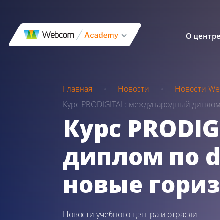
О центр
Главная
Новости
Новости We
Курс PRODIGITAL: международный диплом п
Курс PRODI
диплом по d
новые гориз
Новости учебного центра и отрасли