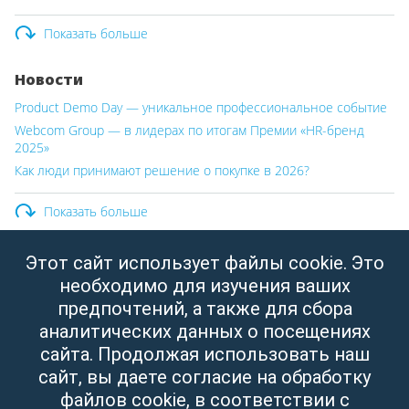
Показать больше
Новости
Product Demo Day — уникальное профессиональное событие
Webcom Group — в лидерах по итогам Премии «HR-бренд
2025»
Как люди принимают решение о покупке в 2026?
Показать больше
Этот сайт использует файлы cookie. Это
ООО «Вебком Групп»
необходимо для изучения ваших
Юридический адрес:
Республика Беларусь, г. Минск,
предпочтений, а также для сбора
ул. Свердлова, д.11, пом. 332
аналитических данных о посещениях
УНП: 190437288
сайта. Продолжая использовать наш
Зарегистрировано Мингорисполкомом от 14.04.2003
сайт, вы даете согласие на обработку
файлов cookie, в соответствии с