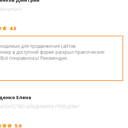
енков Дмитрий
онсалтинг
4.5
бходимые для продвижения сайтов.
икер в доступной форме раскрыл практические
 Всё понравилось! Рекомендую.
денко Елена
"АГЕНТСТВО ВЛАДИМИРА ГРЕВЦОВА"
5.0