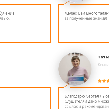
бучение.
Желаю Вам много талан
язью.
за полученные знания! 
Тать
Компа
Благодарю Сергея Лысен
Слушателям дано множе
ссылок и рекомендован