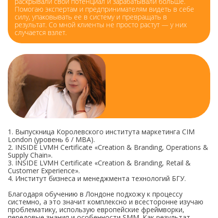
раскрывали свой потенциал и зарабатывали больше.
Помогаю экспертам и предпринимателям видеть в себе
силу, упаковывать ее в систему и превращать в
результат. Со мной клиенты не просто растут — у них
случается взлет.
1. Выпускница Королевского института маркетинга CIM
London (уровень 6 / MBA).
2. INSIDE LVMH Certificate «Creation & Branding, Operations &
Supply Chain».
3. INSIDE LVMH Certificate «Creation & Branding, Retail &
Customer Experience».
4. Институт бизнеса и менеджмента технологий БГУ.
Благодаря обучению в Лондоне подхожу к процессу
системно, а это значит комплексно и всесторонне изучаю
проблематику, использую европейские фреймворки,
передовые знания и особенности SMM. Как результат -