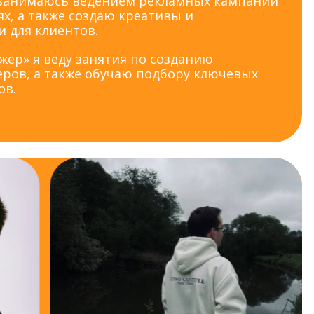
 занимаюсь ведением рекламных кампаний
тях, а также создаю креативы и
 для клиентов.
жер» я веду занятия по созданию
ров, а также обучаю подбору ключевых
ов.