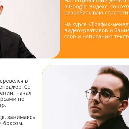
На сегодняшний день я
в Google, Яндекс, соцсе
разрабатываю стратегии
На курсе «Трафик-менед
видеокреативов и банне
слов и написанию текст
еревелся в
енеджер. Со
ении, начал
урсами по
up.
е, занимаясь
 боксом.