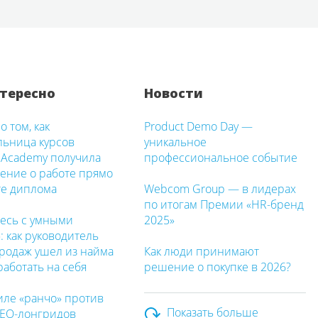
тересно
Новости
о том, как
Product Demo Day —
льница курсов
уникальное
Academy получила
профессиональное событие
ение о работе прямо
те диплома
Webcom Group — в лидерах
по итогам Премии «HR-бренд
есь с умными
2025»
 как руководитель
продаж ушел из найма
Как люди принимают
работать на себя
решение о покупке в 2026?
иле «ранчо» против
Показать больше
SEO-лонгридов