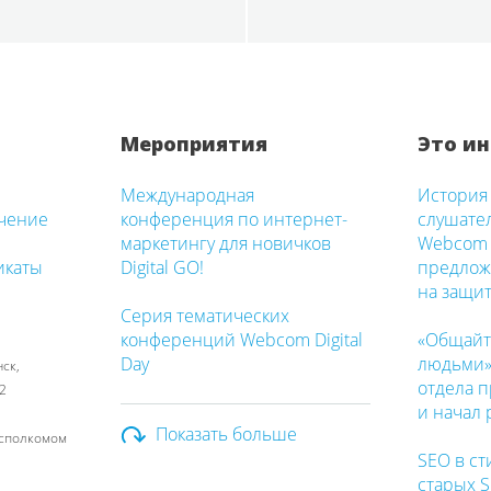
Мероприятия
Это ин
Международная
История 
чение
конференция по интернет-
слушате
маркетингу для новичков
Webcom 
икаты
Digital GO!
предлож
на защи
Серия тематических
конференций Webcom Digital
«Общайт
Day
людьми»:
ск,
отдела 
2
и начал 
Показать больше
исполкомом
SEO в ст
старых 