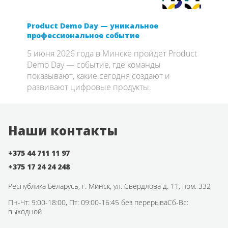
Product Demo Day — уникальное
Webc
профессиональное событие
Прем
5 июня 2026 года в Минске пройдет Product
Webc
ные
Demo Day — событие, где команды
«Рез
се
показывают, какие сегодня создают и
я
развивают цифровые продукты.
Наши контакты
+375 44 711 11 97
+375 17 24 24 248
Республика Беларусь,
г. Минск, ул. Свердлова д. 11, пом. 332
Пн-Чт: 9:00-18:00, Пт: 09:00-16:45 без перерыва
Сб-Вс:
выходной