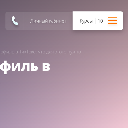
Личный кабинет
Курсы
10
филь в ТикТоке: что для этого нужно
филь в
о