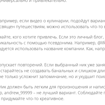
 универсально и привлекательно.
апример, если видео о кулинарии, подойдут вариан
освящен путешествиям, можно использовать что-то в
айте, кого хотите привлечь. Если это личный блог
икальность с помощью псевдонима. Например, @life
ндуется использовать название компании. Как, нап
допускает повторений. Если выбранный ник уже зан
 старайтесь не создавать банальных и слишком дли
не только усложнит запоминание, но и ухудшит поис
Ник должен быть легким для произношения и напис
, andrew_99999 – не лучший вариант. Соблюдайте 
 придумайте что-то креативное.