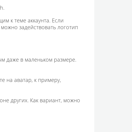
h.
им к теме аккаунта. Если
в можно задействовать логотип
м даже в маленьком размере.
е на аватар, к примеру,
оне других. Как вариант, можно