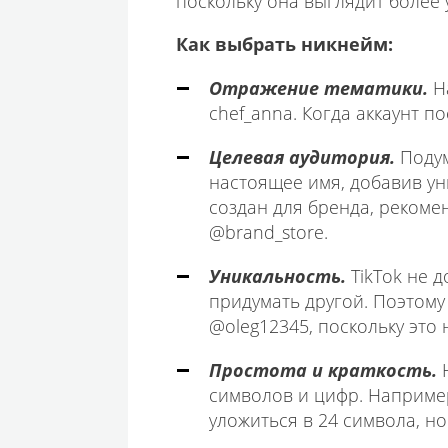
поскольку она выглядит более
Как выбрать никнейм:
Отражение тематики.
Н
chef_anna. Когда аккаунт п
Целевая аудитория.
Подум
настоящее имя, добавив ун
создан для бренда, рекоме
@brand_store.
Уникальность.
TikTok не 
придумать другой. Поэтому
@oleg12345, поскольку это 
Простота и краткость.
символов и цифр. Например
уложиться в 24 символа, но