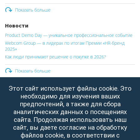
Показать больше
Новости
Product Demo Day — уникальное профессиональное событие
Webcom Group — в лидерах по итогам Премии «HR-бренд
2025»
Как люди принимают решение о покупке в 2026?
Показать больше
Этот сайт использует файлы cookie. Это
ООО «Вебком Групп»
необходимо для изучения ваших
Юридический адрес:
Республика Беларусь, г. Минск,
предпочтений, а также для сбора
ул. Свердлова, д.11, пом. 332
аналитических данных о посещениях
УНП: 190437288
сайта. Продолжая использовать наш
Зарегистрировано Мингорисполкомом от 14.04.2003
сайт, вы даете согласие на обработку
файлов cookie, в соответствии с