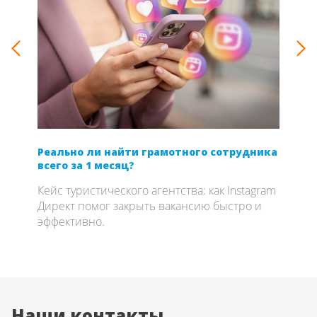
Реально ли найти грамотного сотрудника
SEO 
всего за 1 месяц?
если
com
Кейс туристического агентства: как Instagram
Откр
Директ помог закрыть вакансию быстро и
о се
эффективно.
опыт
вдво
брен
на к
Наши контакты