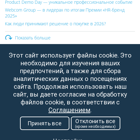
Product Demo Day — уникальное профессиональное событие
Webcom Group — в лидерах по итогам Премии «HR-бренд
2025»
Как люди принимают решение о покупке в 2026?
Показать больше
Этот сайт использует файлы cookie. Это
ООО «Вебком Групп»
необходимо для изучения ваших
Юридический адрес:
Республика Беларусь, г. Минск,
предпочтений, а также для сбора
ул. Свердлова, д.11, пом. 332
аналитических данных о посещениях
УНП: 190437288
сайта. Продолжая использовать наш
Зарегистрировано Мингорисполкомом от 14.04.2003
сайт, вы даете согласие на обработку
файлов cookie, в соответствии с
Соглашением
.
Отклонить все
Принять все
(кроме необходимых)