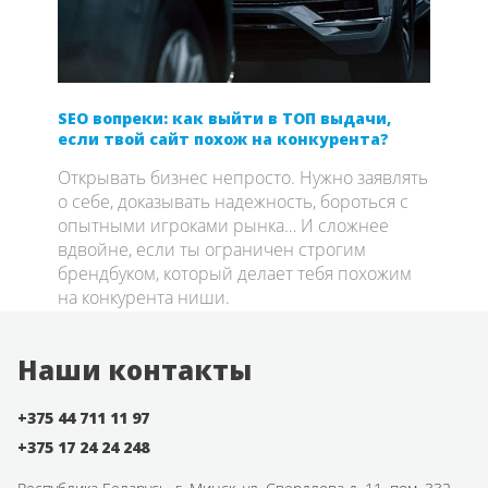
SEO вопреки: как выйти в ТОП выдачи,
Когд
м
если твой сайт похож на конкурента?
«вро
ого
Открывать бизнес непросто. Нужно заявлять
Диза
брала
о себе, доказывать надежность, бороться с
все 
ы —
опытными игроками рынка… И сложнее
пряч
вдвойне, если ты ограничен строгим
брендбуком, который делает тебя похожим
на конкурента ниши.
Наши контакты
+375 44 711 11 97
+375 17 24 24 248