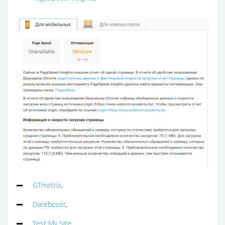
GTmetrix
,
Dareboost
,
Test My Site
.