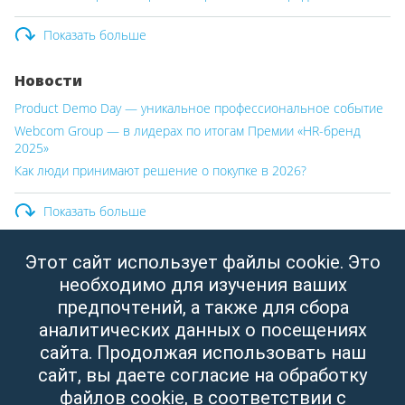
Показать больше
Новости
Product Demo Day — уникальное профессиональное событие
Webcom Group — в лидерах по итогам Премии «HR-бренд
2025»
Как люди принимают решение о покупке в 2026?
Показать больше
Этот сайт использует файлы cookie. Это
ООО «Вебком Групп»
необходимо для изучения ваших
Юридический адрес:
Республика Беларусь, г. Минск,
предпочтений, а также для сбора
ул. Свердлова, д.11, пом. 332
аналитических данных о посещениях
УНП: 190437288
сайта. Продолжая использовать наш
Зарегистрировано Мингорисполкомом от 14.04.2003
сайт, вы даете согласие на обработку
файлов cookie, в соответствии с