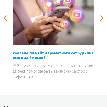
Реально ли найти грамотного сотрудника
SEO 
всего за 1 месяц?
если
com
Кейс туристического агентства: как Instagram
Откр
Директ помог закрыть вакансию быстро и
о се
эффективно.
опыт
вдво
брен
на к