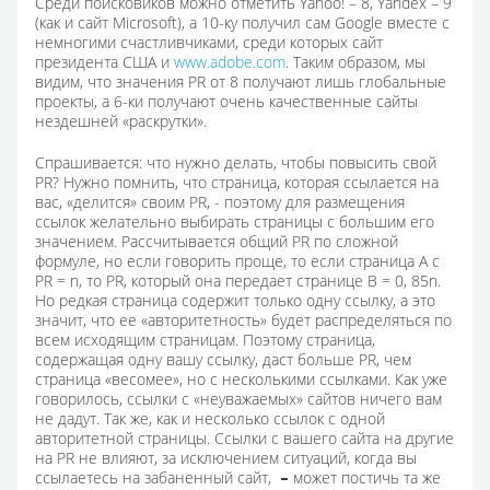
Среди поисковиков можно отметить Yahoo! – 8, Yandex – 9
(как и сайт Microsoft), а 10-ку получил сам Google вместе с
немногими счастливчиками, среди которых сайт
президента США и
www.adobe.com
. Таким образом, мы
видим, что значения PR от 8 получают лишь глобальные
проекты, а 6-ки получают очень качественные сайты
нездешней «раскрутки».
Спрашивается: что нужно делать, чтобы повысить свой
PR? Нужно помнить, что страница, которая ссылается на
вас, «делится» своим PR, - поэтому для размещения
ссылок желательно выбирать страницы с большим его
значением. Рассчитывается общий PR по сложной
формуле, но если говорить проще, то если страница А с
PR = n, то PR, который она передает странице B = 0, 85n.
Но редкая страница содержит только одну ссылку, а это
значит, что ее «авторитетность» будет распределяться по
всем исходящим страницам. Поэтому страница,
содержащая одну вашу ссылку, даст больше PR, чем
страница «весомее», но с несколькими ссылками. Как уже
говорилось, ссылки с «неуважаемых» сайтов ничего вам
не дадут. Так же, как и несколько ссылок с одной
авторитетной страницы. Ссылки с вашего сайта на другие
на PR не влияют, за исключением ситуаций, когда вы
ссылаетесь на забаненный сайт,
–
может постичь та же