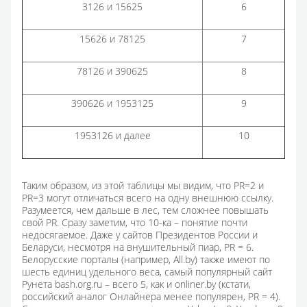
3126 и 15625
6
15626 и 78125
7
78126 и 390625
8
390626 и 1953125
9
1953126 и далее
10
Таким образом, из этой таблицы мы видим, что PR=2 и
PR=3 могут отличаться всего на одну внешнюю ссылку.
Разумеется, чем дальше в лес, тем сложнее повышать
свой PR. Сразу заметим, что 10-ка – понятие почти
недосягаемое. Даже у сайтов Президентов России и
Беларуси, несмотря на внушительный пиар, PR = 6.
Белорусские порталы (например, All.by) также имеют по
шесть единиц удельного веса, самый популярный сайт
Рунета bash.org.ru – всего 5, как и onliner.by (кстати,
российский аналог Онлайнера менее популярен, PR = 4).