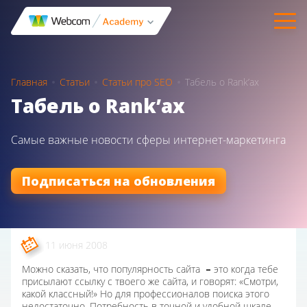
Главная
Статьи
Статьи про SEO
Табель о Rank’ах
Табель о Rank’ах
Самые важные новости сферы интернет-маркетинга
Подписаться на обновления
11 июня 2008
Можно сказать, что популярность сайта
–
это когда тебе
присылают ссылку с твоего же сайта, и говорят: «Смотри,
какой классный!» Но для профессионалов поиска этого
недостаточно. Потребность в точной и удобной шкале