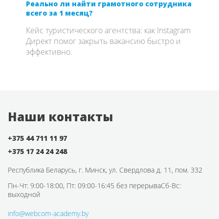
Реально ли найти грамотного сотрудника
SEO 
всего за 1 месяц?
если
com
Кейс туристического агентства: как Instagram
Откр
Директ помог закрыть вакансию быстро и
о се
эффективно.
опыт
вдво
брен
на к
Наши контакты
+375 44 711 11 97
+375 17 24 24 248
Республика Беларусь,
г. Минск, ул. Свердлова д. 11, пом. 332
Пн-Чт: 9:00-18:00, Пт: 09:00-16:45 без перерыва
Сб-Вс:
выходной
info@webcom-academy.by