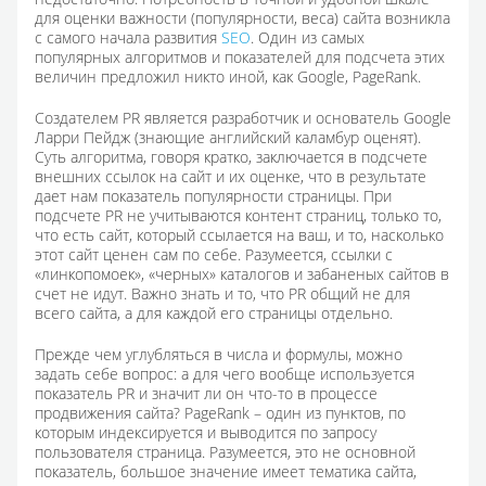
для оценки важности (популярности, веса) сайта возникла
с самого начала развития
SEO
. Один из самых
популярных алгоритмов и показателей для подсчета этих
величин предложил никто иной, как Goоgle, PageRank.
Создателем PR является разработчик и основатель Google
Ларри Пейдж (знающие английский каламбур оценят).
Суть алгоритма, говоря кратко, заключается в подсчете
внешних ссылок на сайт и их оценке, что в результате
дает нам показатель популярности страницы. При
подсчете PR не учитываются контент страниц, только то,
что есть сайт, который ссылается на ваш, и то, насколько
этот сайт ценен сам по себе. Разумеется, ссылки с
«линкопомоек», «черных» каталогов и забаненых сайтов в
счет не идут. Важно знать и то, что PR общий не для
всего сайта, а для каждой его страницы отдельно.
Прежде чем углубляться в числа и формулы, можно
задать себе вопрос: а для чего вообще используется
показатель PR и значит ли он что-то в процессе
продвижения сайта? PageRank – один из пунктов, по
которым индексируется и выводится по запросу
пользователя страница. Разумеется, это не основной
показатель, большое значение имеет тематика сайта,