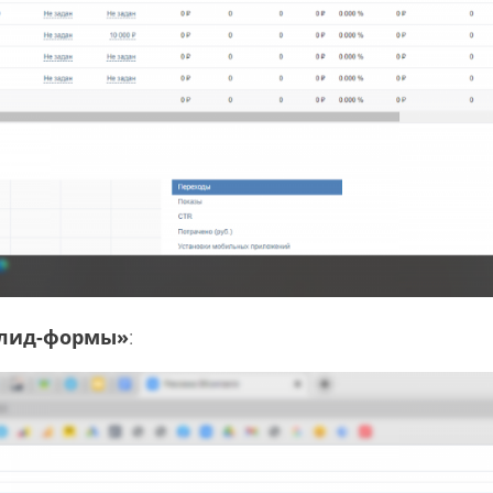
 лид-формы»
: