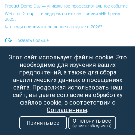
Product Demo Day — уникальное профессиональное событие
Webcom Group — в лидерах по итогам Премии «HR-бренд
2025»
Как люди принимают решение о покупке в 2026?
Показать больше
Этот сайт использует файлы cookie. Это
ООО «Вебком Групп»
необходимо для изучения ваших
Юридический адрес:
Республика Беларусь, г. Минск,
предпочтений, а также для сбора
ул. Свердлова, д.11, пом. 332
аналитических данных о посещениях
УНП: 190437288
сайта. Продолжая использовать наш
Зарегистрировано Мингорисполкомом от 14.04.2003
сайт, вы даете согласие на обработку
файлов cookie, в соответствии с
Соглашением
.
Отклонить все
Принять все
(кроме необходимых)