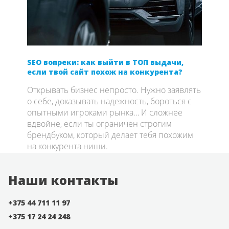
SEO вопреки: как выйти в ТОП выдачи,
Когд
м
если твой сайт похож на конкурента?
«вро
ого
Открывать бизнес непросто. Нужно заявлять
Диза
брала
о себе, доказывать надежность, бороться с
все 
ы —
опытными игроками рынка… И сложнее
пряч
вдвойне, если ты ограничен строгим
брендбуком, который делает тебя похожим
на конкурента ниши.
Наши контакты
+375 44 711 11 97
+375 17 24 24 248