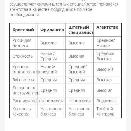
осуществляет силами штатных специалистов, привлекая
агентства в качестве подрядчиков по мере
необходимости.
Штатный
Агентство
Критерий
Фрилансер
специалист
Риски для
Средние/
Высокие
Высокие
бизнеса
Низкие
Низкая/
Средняя/
Стоимость
Высокая
Средняя
Высокая
Уровень
Низкий/
Средний/
Высокий
ответственности
средний
Высокий
Экспертиза
Средняя
Средняя
Высокая
Доступность
Средняя
Средняя
Высокая
инструментов
Расширяемость
Невозможна
Невозможна
Возможна
Контроль
На стороне
На стороне
Тройной
качества
бизнеса
бизнеса
контроль