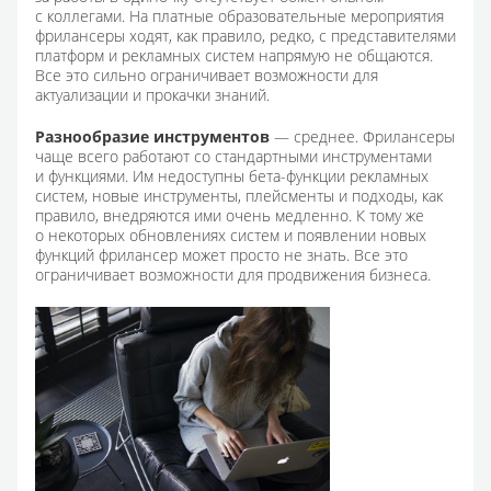
с коллегами. На платные образовательные мероприятия
фрилансеры ходят, как правило, редко, с представителями
платформ и рекламных систем напрямую не общаются.
Все это сильно ограничивает возможности для
актуализации и прокачки знаний.
Разнообразие инструментов
— среднее. Фрилансеры
чаще всего работают со стандартными инструментами
и функциями. Им недоступны бета-функции рекламных
систем, новые инструменты, плейсменты и подходы, как
правило, внедряются ими очень медленно. К тому же
о некоторых обновлениях систем и появлении новых
функций фрилансер может просто не знать. Все это
ограничивает возможности для продвижения бизнеса.