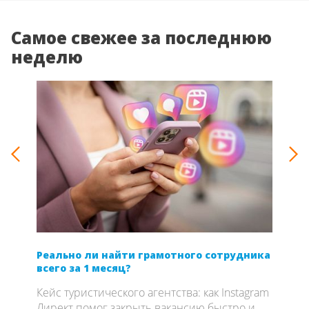
Самое свежее за последнюю
неделю
Реально ли найти грамотного сотрудника
SEO 
всего за 1 месяц?
если
com
Кейс туристического агентства: как Instagram
Откр
Директ помог закрыть вакансию быстро и
о се