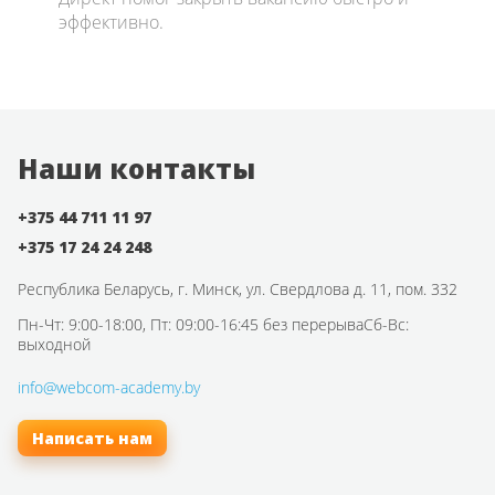
эффективно.
опыт
вдво
брен
на к
Наши контакты
+375 44 711 11 97
+375 17 24 24 248
Республика Беларусь,
г. Минск, ул. Свердлова д. 11, пом. 332
Пн-Чт: 9:00-18:00, Пт: 09:00-16:45 без перерыва
Сб-Вс:
выходной
info@webcom-academy.by
Написать нам