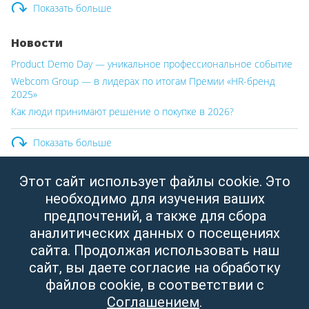
Показать больше
Новости
Product Demo Day — уникальное профессиональное событие
Webcom Group — в лидерах по итогам Премии «HR-бренд
2025»
Как люди принимают решение о покупке в 2026?
Показать больше
Этот сайт использует файлы cookie. Это
ООО «Вебком Групп»
необходимо для изучения ваших
Юридический адрес:
Республика Беларусь, г. Минск,
предпочтений, а также для сбора
ул. Свердлова, д.11, пом. 332
аналитических данных о посещениях
УНП: 190437288
сайта. Продолжая использовать наш
Зарегистрировано Мингорисполкомом от 14.04.2003
сайт, вы даете согласие на обработку
файлов cookie, в соответствии с
Соглашением
.